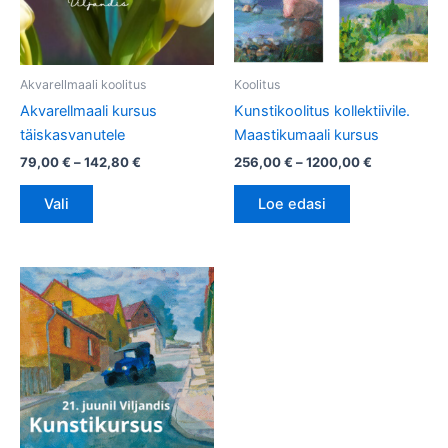
Valikuid
saab
teha
tootelehel.
Akvarellmaali koolitus
Koolitus
Akvarellmaali kursus
Kunstikoolitus kollektiivile.
täiskasvanutele
Maastikumaali kursus
79,00
€
–
142,80
€
256,00
€
–
1200,00
€
Vali
Loe edasi