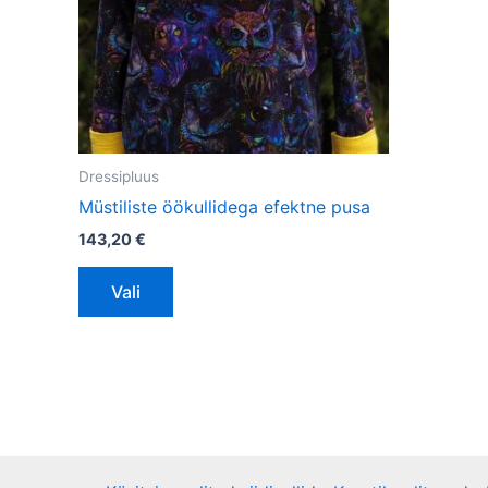
saab
teha
tootelehel.
Dressipluus
Müstiliste öökullidega efektne pusa
143,20
€
Vali