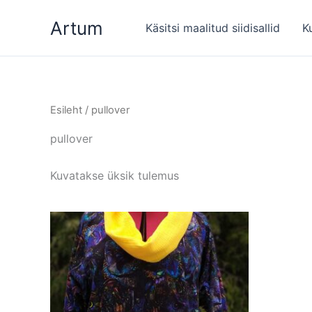
Skip
Artum
to
Käsitsi maalitud siidisallid
K
content
Esileht
/ pullover
pullover
Kuvatakse üksik tulemus
Sellel
tootel
on
mitu
varianti.
Valikuid