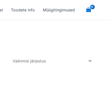
st
Toodete info
Müügitingimused