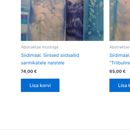
Abstraktse mustriga
Abstraktse
Siidimaal. Sinised siidsallid
Siidimaal.
sarmikatele naistele
“Triibulin
74,00
€
65,00
€
Lisa korvi
Lisa 