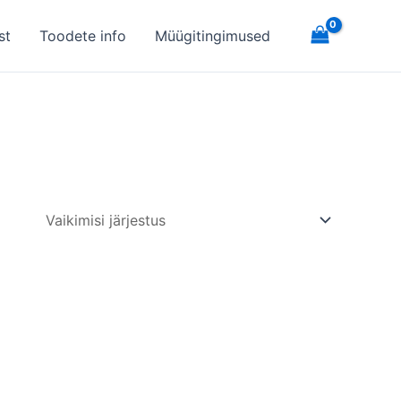
st
Toodete info
Müügitingimused