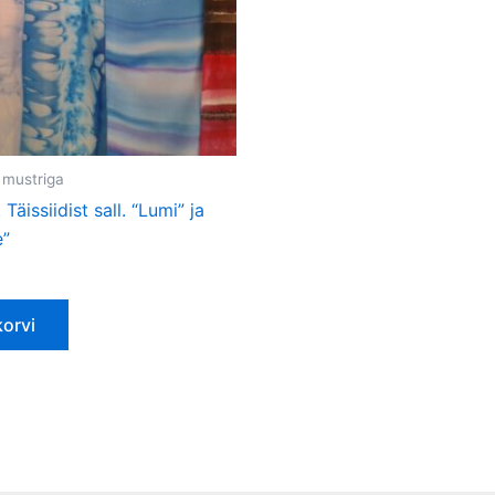
 mustriga
 Täissiidist sall. “Lumi” ja
e”
korvi