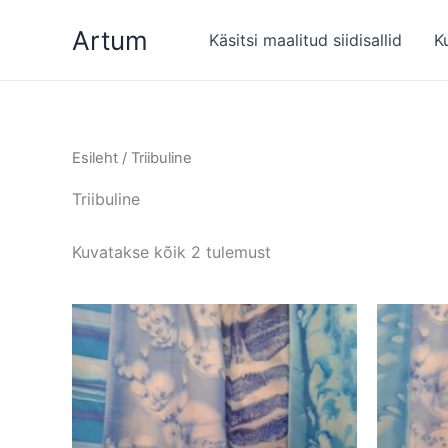
Skip
Artum
to
Käsitsi maalitud siidisallid
K
content
Esileht
/ Triibuline
Triibuline
Kuvatakse kõik 2 tulemust