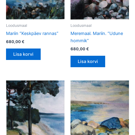
Loodusmaal
Loodusmaal
Mariin “Keskpäev rannas”
Meremaal. Mariin. “Udune
hommik”
680,00
€
680,00
€
Lisa korvi
Lisa korvi