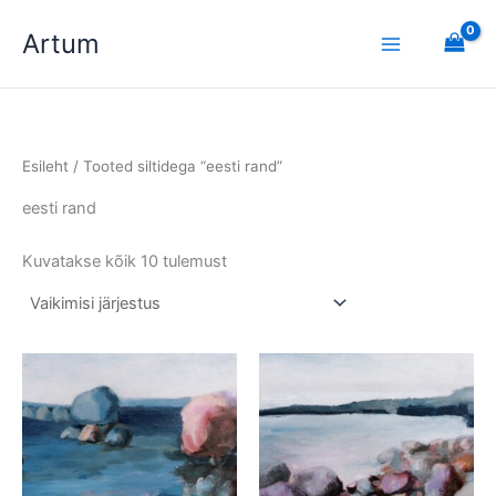
Skip
Artum
to
content
Esileht
/ Tooted siltidega “eesti rand”
eesti rand
Kuvatakse kõik 10 tulemust