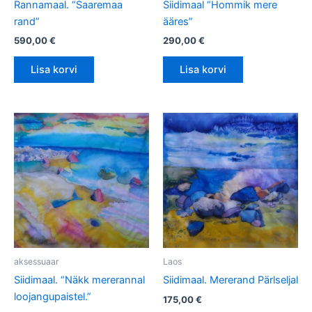
Rannamaal. “Saaremaa
Siidimaal “Hommik mere
rand”
ääres”
590,00
€
290,00
€
Lisa korvi
Lisa korvi
aksessuaar
Laos
Siidimaal. “Näkk mererannal
Siidimaal. Mererand Pärlseljal
loojangupaistel.”
175,00
€