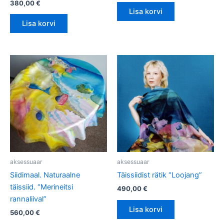
380,00
€
Lisa korvi
Lisa korvi
aksessuaar
aksessuaar
Siidimaal. Naturaalne
Täissiidist rätik “Loojang”
täissiid. “Merineitsi
490,00
€
rannaliival”
Lisa korvi
560,00
€