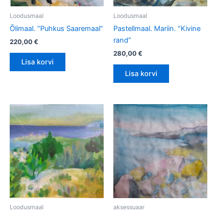
Loodusmaal
Loodusmaal
Õlimaal. “Puhkus Saaremaal”
Pastellmaal. Mariin. “Kivine
rand”
220,00
€
280,00
€
Lisa korvi
Lisa korvi
Loodusmaal
aksessuaar