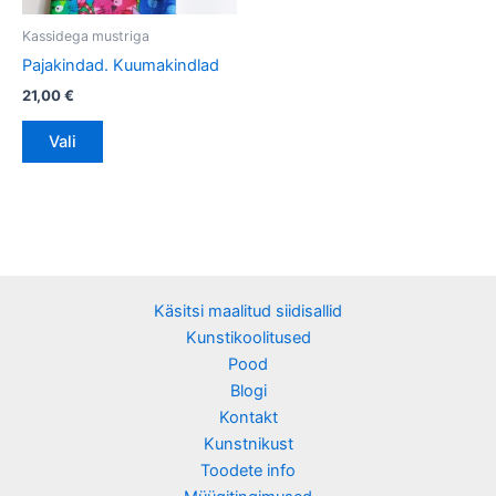
tootelehel.
Kassidega mustriga
Pajakindad. Kuumakindlad
21,00
€
Vali
Käsitsi maalitud siidisallid
Kunstikoolitused
Pood
Blogi
Kontakt
Kunstnikust
Toodete info