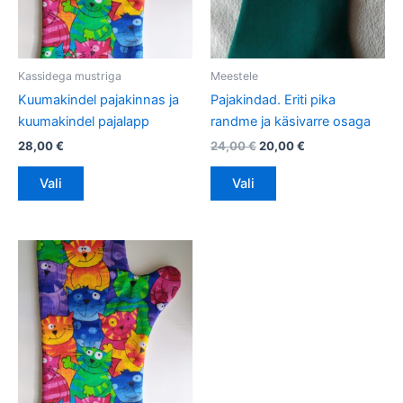
Valikuid
Valikuid
saab
saab
teha
teha
tootelehel.
tootelehel.
Kassidega mustriga
Meestele
Kuumakindel pajakinnas ja
Pajakindad. Eriti pika
kuumakindel pajalapp
randme ja käsivarre osaga
28,00
€
24,00
€
20,00
€
Vali
Vali
Sellel
tootel
on
mitu
varianti.
Valikuid
saab
teha