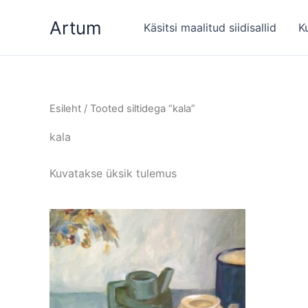
Skip
Artum
to
Käsitsi maalitud siidisallid
K
content
Esileht
/ Tooted siltidega “kala”
kala
Kuvatakse üksik tulemus