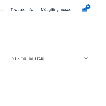
st
Toodete info
Müügitingimused