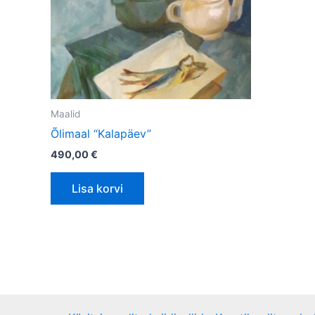
Maalid
Õlimaal “Kalapäev”
490,00
€
Lisa korvi