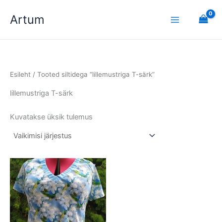
Skip
Artum
to
content
Esileht
/ Tooted siltidega “lillemustriga T-särk”
lillemustriga T-särk
Kuvatakse üksik tulemus
Sellel
tootel
on
mitu
varianti.