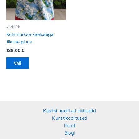
Valikuid
saab
teha
tootelehel.
Lilleline
Kolmnurkse kaelusega
lilleline pluus
138,00
€
Vali
Käsitsi maalitud siidisallid
Kunstikoolitused
Pood
Blogi