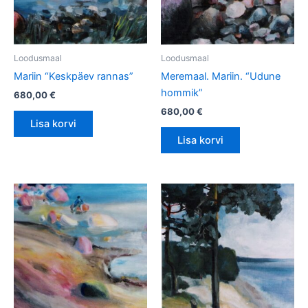
Loodusmaal
Loodusmaal
Mariin “Keskpäev rannas”
Meremaal. Mariin. “Udune
hommik”
680,00
€
680,00
€
Lisa korvi
Lisa korvi