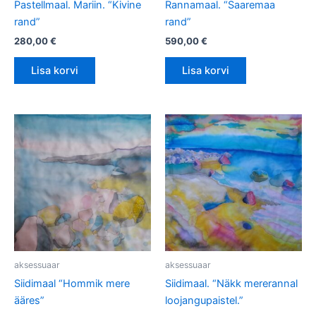
Pastellmaal. Mariin. “Kivine
Rannamaal. “Saaremaa
rand”
rand”
280,00
€
590,00
€
Lisa korvi
Lisa korvi
aksessuaar
aksessuaar
Siidimaal “Hommik mere
Siidimaal. “Näkk mererannal
ääres”
loojangupaistel.”