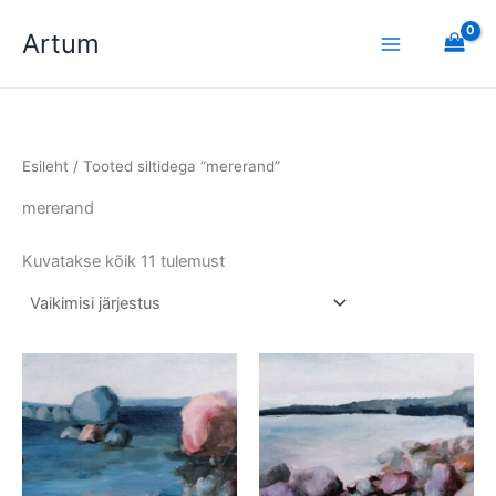
Skip
Artum
to
content
Esileht
/ Tooted siltidega “mererand”
mererand
Kuvatakse kõik 11 tulemust