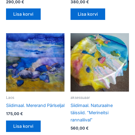
290,00
€
380,00
€
Lisa korvi
Lisa korvi
Laos
aksessuaar
Siidimaal. Mererand Pärlseljal
Siidimaal. Naturaalne
täissiid. “Merineitsi
175,00
€
rannaliival”
Lisa korvi
560,00
€