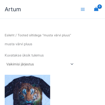
Skip
Artum
to
content
Esileht
/ Tooted siltidega “musta värvi pluus”
musta värvi pluus
Kuvatakse üksik tulemus