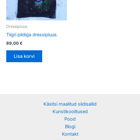
Dressipluus
Tiigri pildiga dressipluus.
89,00
€
Lisa korvi
Käsitsi maalitud siidisallid
Kunstikoolitused
Pood
Blogi
Kontakt