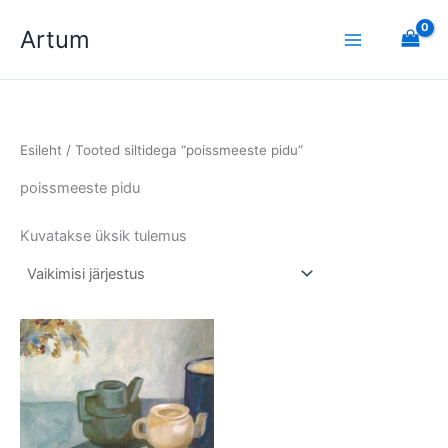
Skip
Artum
to
content
Esileht
/ Tooted siltidega “poissmeeste pidu”
poissmeeste pidu
Kuvatakse üksik tulemus