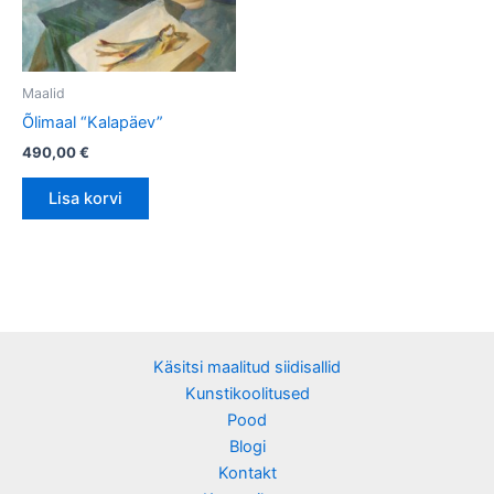
Maalid
Õlimaal “Kalapäev”
490,00
€
Lisa korvi
Käsitsi maalitud siidisallid
Kunstikoolitused
Pood
Blogi
Kontakt