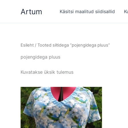
Skip
Artum
to
Käsitsi maalitud siidisallid
K
content
Esileht
/ Tooted siltidega “pojengidega pluus”
pojengidega pluus
Kuvatakse üksik tulemus
Sellel
tootel
on
mitu
varianti.
Valikuid