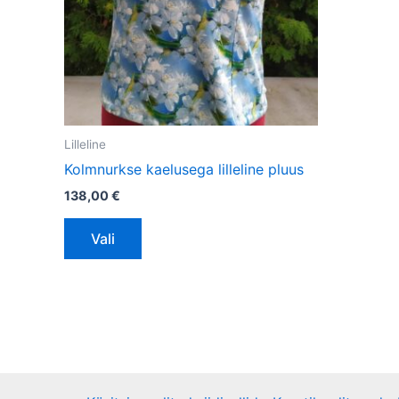
saab
teha
tootelehel.
Lilleline
Kolmnurkse kaelusega lilleline pluus
138,00
€
Vali