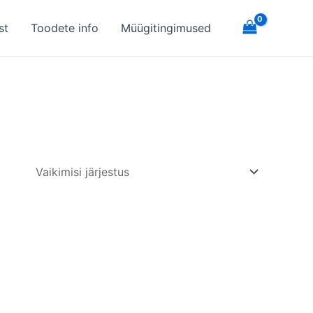
st
Toodete info
Müügitingimused