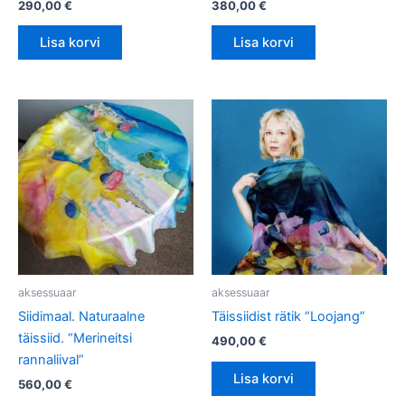
290,00
€
380,00
€
Lisa korvi
Lisa korvi
aksessuaar
aksessuaar
Siidimaal. Naturaalne
Täissiidist rätik “Loojang”
täissiid. “Merineitsi
490,00
€
rannaliival”
Lisa korvi
560,00
€