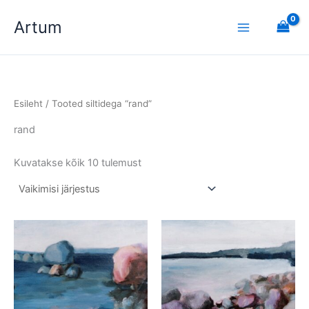
Skip
Artum
to
content
Esileht
/ Tooted siltidega “rand”
rand
Kuvatakse kõik 10 tulemust