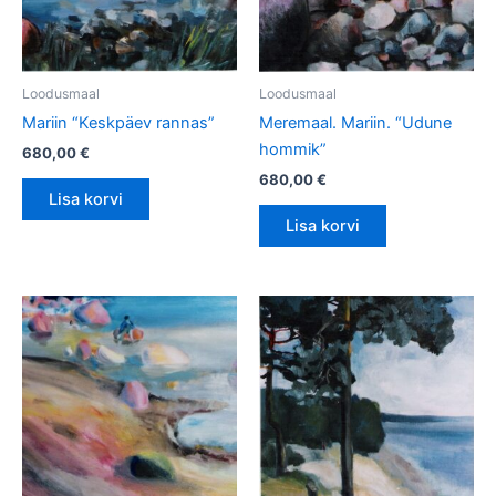
Loodusmaal
Loodusmaal
Mariin “Keskpäev rannas”
Meremaal. Mariin. “Udune
hommik”
680,00
€
680,00
€
Lisa korvi
Lisa korvi