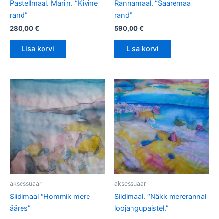
Pastellmaal. Mariin. “Kivine
Rannamaal. “Saaremaa
rand”
rand”
280,00
€
590,00
€
Lisa korvi
Lisa korvi
aksessuaar
aksessuaar
Siidimaal “Hommik mere
Siidimaal. “Näkk mererannal
ääres”
loojangupaistel.”