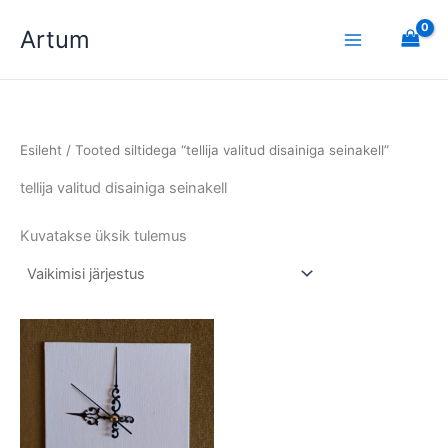
Skip
Artum
to
content
Esileht
/ Tooted siltidega “tellija valitud disainiga seinakell”
tellija valitud disainiga seinakell
Kuvatakse üksik tulemus
Hinnavahemik:
Sellel
49,00 €
tootel
kuni
on
139,00 €
mitu
varianti.