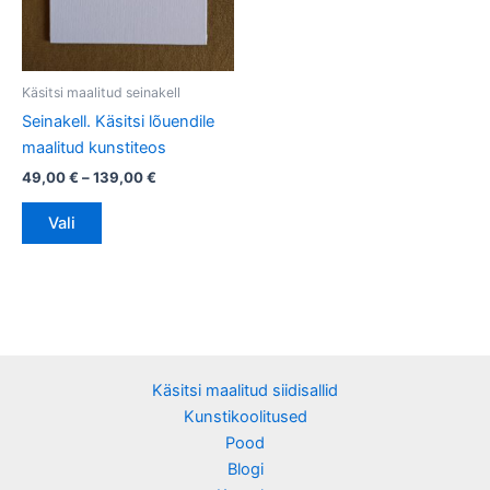
Valikuid
saab
teha
tootelehel.
Käsitsi maalitud seinakell
Seinakell. Käsitsi lõuendile
maalitud kunstiteos
49,00
€
–
139,00
€
Vali
Käsitsi maalitud siidisallid
Kunstikoolitused
Pood
Blogi