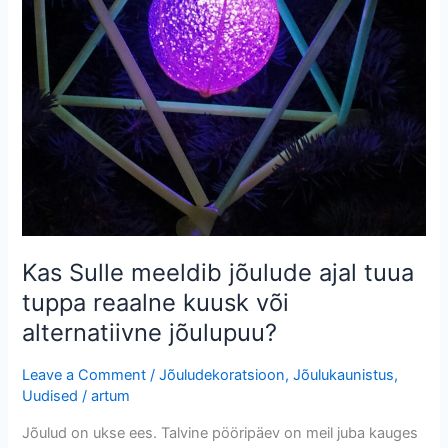
reaalne
kuusk
või
alternatiivne
jõulupuu?
Kas Sulle meeldib jõulude ajal tuua
tuppa reaalne kuusk või
alternatiivne jõulupuu?
Leave a Comment
/
Jõuludekoratsioon
,
Jõulukaunistus
,
Uudised
/
artum
Jõulud on ukse ees. Talvine pööripäev on meil juba kauges