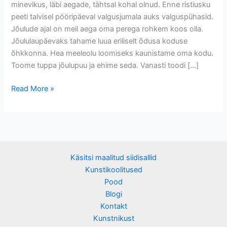
minevikus, läbi aegade, tähtsal kohal olnud. Enne ristiusku
peeti talvisel pööripäeval valgusjumala auks valguspühasid.
Jõulude ajal on meil aega oma perega rohkem koos olla.
Jõululaupäevaks tahame luua eriliselt õdusa koduse
õhkkonna. Hea meeleolu loomiseks kaunistame oma kodu.
Toome tuppa jõulupuu ja ehime seda. Vanasti toodi […]
Read More »
Käsitsi maalitud siidisallid
Kunstikoolitused
Pood
Blogi
Kontakt
Kunstnikust