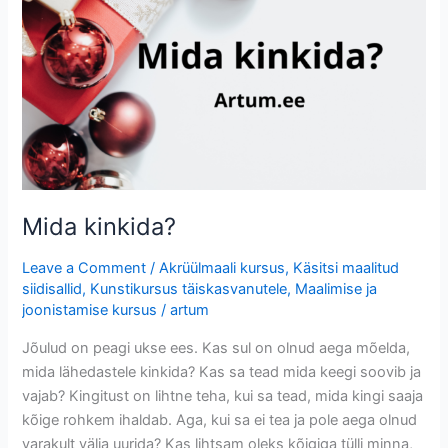
Mida kinkida?
Leave a Comment
/
Akrüülmaali kursus
,
Käsitsi maalitud
siidisallid
,
Kunstikursus täiskasvanutele
,
Maalimise ja
joonistamise kursus
/
artum
Jõulud on peagi ukse ees. Kas sul on olnud aega mõelda,
mida lähedastele kinkida? Kas sa tead mida keegi soovib ja
vajab? Kingitust on lihtne teha, kui sa tead, mida kingi saaja
kõige rohkem ihaldab. Aga, kui sa ei tea ja pole aega olnud
varakult välja uurida? Kas lihtsam oleks kõigiga tülli minna,