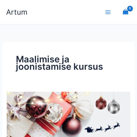
Skip
Artum
to
content
Maalimise ja
joonistamise kursus
Mida
kinkida?