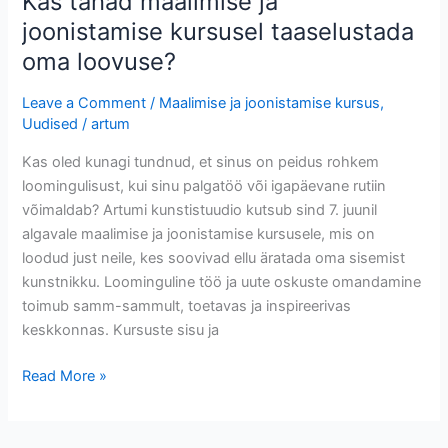
Kas tahad maalimise ja
joonistamise kursusel taaselustada
oma loovuse?
Leave a Comment
/
Maalimise ja joonistamise kursus
,
Uudised
/
artum
Kas oled kunagi tundnud, et sinus on peidus rohkem
loomingulisust, kui sinu palgatöö või igapäevane rutiin
võimaldab? Artumi kunstistuudio kutsub sind 7. juunil
algavale maalimise ja joonistamise kursusele, mis on
loodud just neile, kes soovivad ellu äratada oma sisemist
kunstnikku. Loominguline töö ja uute oskuste omandamine
toimub samm-sammult, toetavas ja inspireerivas
keskkonnas. Kursuste sisu ja
Read More »