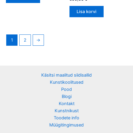
Lisa korvi
1
2
→
Käsitsi maalitud siidisallid
Kunstikoolitused
Pood
Blogi
Kontakt
Kunstnikust
Toodete info
Müügitingimused