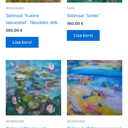
aksessuaar
Laos
Siidimaal “Kuldne
Siidimaal “Sirelid.”
taevaredel”. Täissiidist rätik.
190,00
€
295,00
€
Lisa korvi
Lisa korvi
aksessuaar
aksessuaar