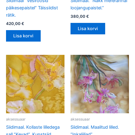
Siidimaal “Vesiroosid
Siidimaal. “Näkk mererannal
päikesepaistel” Täissiidist
loojangupaistel.”
rätik.
380,00
€
420,00
€
Lisa korvi
Lisa korvi
aksessuaar
aksessuaar
Siidimaal. Kollaste lilledega
Siidimaal. Maalitud lilled.
sall “Kevad”. Kunstsiid.
“Inkaliiliad”