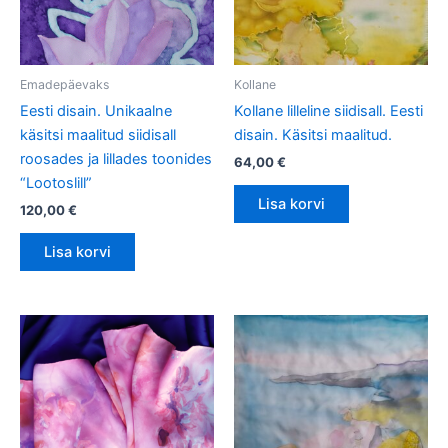
Emadepäevaks
Kollane
Eesti disain. Unikaalne
Kollane lilleline siidisall. Eesti
käsitsi maalitud siidisall
disain. Käsitsi maalitud.
roosades ja lillades toonides
64,00
€
“Lootoslill”
Lisa korvi
120,00
€
Lisa korvi