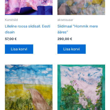
Kunstsiid
aksessuaar
Lilleline roosa siidisall. Eesti
Siidimaal “Hommik mere
disain
ääres”
57,00
€
290,00
€
Lisa korvi
Lisa korvi