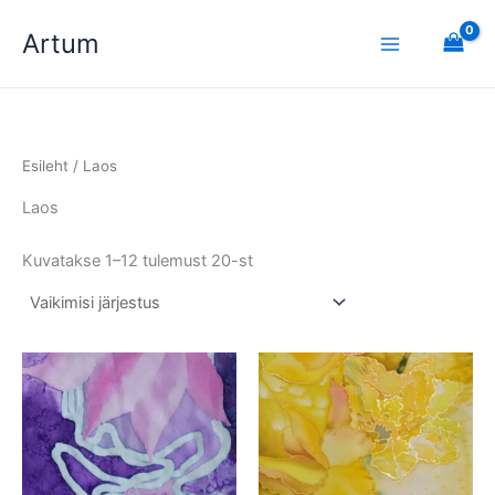
Skip
Artum
to
content
Esileht
/ Laos
Laos
Kuvatakse 1–12 tulemust 20-st