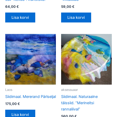
64,00
€
59,00
€
Lisa korvi
Lisa korvi
Laos
aksessuaar
Siidimaal. Mererand Pärlseljal
Siidimaal. Naturaalne
täissiid. “Merineitsi
175,00
€
rannaliival”
Lisa korvi
560,00
€