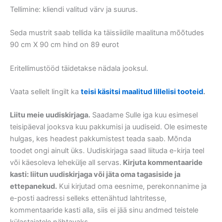
Tellimine: kliendi valitud värv ja suurus.
Seda mustrit saab tellida ka täissiidile maalituna mõõtudes
90 cm X 90 cm hind on 89 eurot
Eritellimustööd täidetakse nädala jooksul.
Vaata sellelt lingilt ka
teisi käsitsi maalitud lillelisi tooteid
.
Liitu meie uudiskirjaga.
Saadame Sulle iga kuu esimesel
teisipäeval jooksva kuu pakkumisi ja uudiseid. Ole esimeste
hulgas, kes headest pakkumistest teada saab. Mõnda
toodet ongi ainult üks. Uudiskirjaga saad liituda e-kirja teel
või käesoleva lehekülje all servas.
Kirjuta kommentaaride
kasti: liitun uudiskirjaga või jäta oma tagasiside ja
ettepanekud.
Kui kirjutad oma eesnime, perekonnanime ja
e-posti aadressi selleks ettenähtud lahtritesse,
kommentaaride kasti alla, siis ei jää sinu andmed teistele