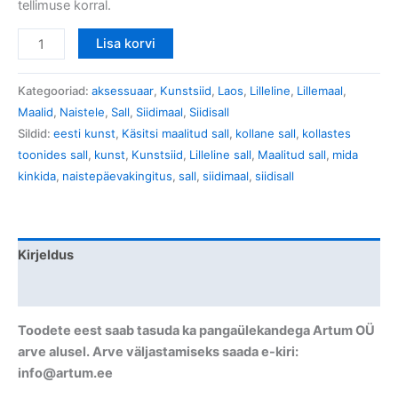
tellimuse korral.
Lisa korvi
Kategooriad:
aksessuaar
,
Kunstsiid
,
Laos
,
Lilleline
,
Lillemaal
,
Maalid
,
Naistele
,
Sall
,
Siidimaal
,
Siidisall
Sildid:
eesti kunst
,
Käsitsi maalitud sall
,
kollane sall
,
kollastes
toonides sall
,
kunst
,
Kunstsiid
,
Lilleline sall
,
Maalitud sall
,
mida
kinkida
,
naistepäevakingitus
,
sall
,
siidimaal
,
siidisall
Kirjeldus
Arvustused (0)
Toodete eest saab tasuda ka pangaülekandega Artum OÜ
arve alusel. Arve väljastamiseks saada e-kiri:
info@artum.ee