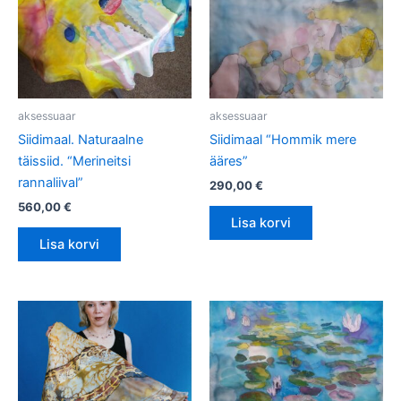
aksessuaar
aksessuaar
Siidimaal. Naturaalne
Siidimaal “Hommik mere
täissiid. “Merineitsi
ääres”
rannaliival”
290,00
€
560,00
€
Lisa korvi
Lisa korvi