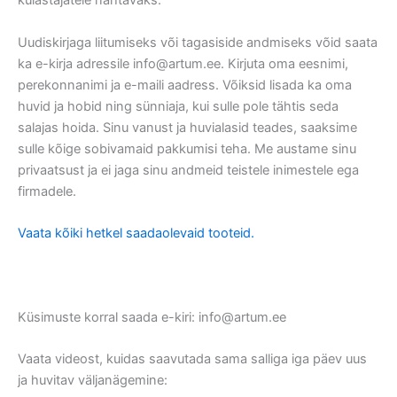
külastajatele nähtavaks.
Uudiskirjaga liitumiseks või tagasiside andmiseks võid saata
ka e-kirja adressile info@artum.ee. Kirjuta oma eesnimi,
perekonnanimi ja e-maili aadress. Võiksid lisada ka oma
huvid ja hobid ning sünniaja, kui sulle pole tähtis seda
salajas hoida. Sinu vanust ja huvialasid teades, saaksime
sulle kõige sobivamaid pakkumisi teha. Me austame sinu
privaatsust ja ei jaga sinu andmeid teistele inimestele ega
firmadele.
Vaata kõiki hetkel saadaolevaid tooteid.
Küsimuste korral saada e-kiri: info@artum.ee
Vaata videost, kuidas saavutada sama salliga iga päev uus
ja huvitav väljanägemine: