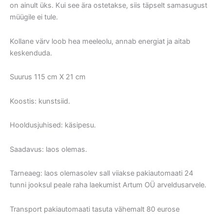
on ainult üks. Kui see ära ostetakse, siis täpselt samasugust
müügile ei tule.
Kollane värv loob hea meeleolu, annab energiat ja aitab
keskenduda.
Suurus 115 cm X 21 cm
Koostis: kunstsiid.
Hooldusjuhised: käsipesu.
Saadavus: laos olemas.
Tarneaeg: laos olemasolev sall viiakse pakiautomaati 24
tunni jooksul peale raha laekumist Artum OÜ arveldusarvele.
Transport pakiautomaati tasuta vähemalt 80 eurose