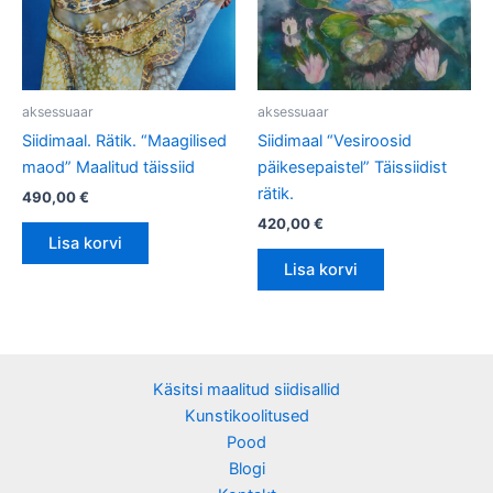
aksessuaar
aksessuaar
Siidimaal. Rätik. “Maagilised
Siidimaal “Vesiroosid
maod” Maalitud täissiid
päikesepaistel” Täissiidist
rätik.
490,00
€
420,00
€
Lisa korvi
Lisa korvi
Käsitsi maalitud siidisallid
Kunstikoolitused
Pood
Blogi