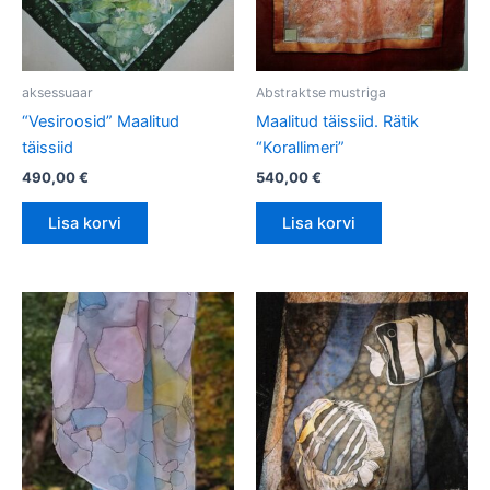
aksessuaar
Abstraktse mustriga
“Vesiroosid” Maalitud
Maalitud täissiid. Rätik
täissiid
“Korallimeri”
490,00
€
540,00
€
Lisa korvi
Lisa korvi