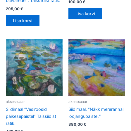
taevaredel”. Täissiidist rätik.
190,00
€
295,00
€
Lisa korvi
Lisa korvi
aksessuaar
aksessuaar
Siidimaal “Vesiroosid
Siidimaal. “Näkk mererannal
päikesepaistel” Täissiidist
loojangupaistel.”
rätik.
380,00
€