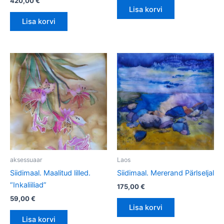
420,00
€
Lisa korvi
Lisa korvi
aksessuaar
Laos
Siidimaal. Maalitud lilled.
Siidimaal. Mererand Pärlseljal
“Inkaliiliad”
175,00
€
59,00
€
Lisa korvi
Lisa korvi