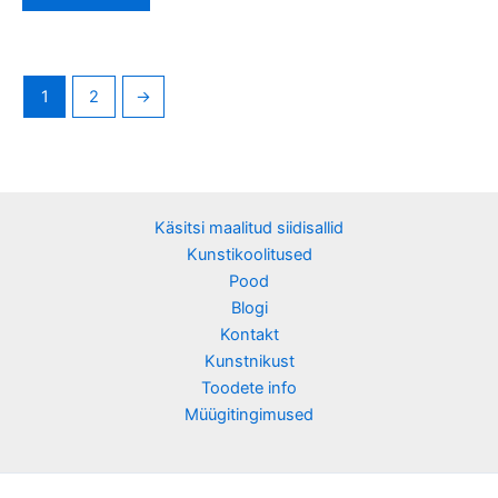
1
2
→
Käsitsi maalitud siidisallid
Kunstikoolitused
Pood
Blogi
Kontakt
Kunstnikust
Toodete info
Müügitingimused