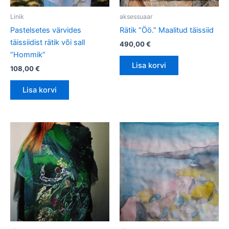
Linik
aksessuaar
Pastelsetes värvides
Rätik “Öö.” Maalitud täissiid
täissiidist rätik või sall
490,00
€
“Hommik”
Lisa korvi
108,00
€
Lisa korvi