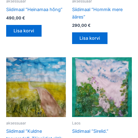
aksessuaar
aksessuaar
Siidimaal “Heinamaa hõng”
Siidimaal “Hommik mere
ääres”
490,00
€
290,00
€
Lisa korvi
Lisa korvi
aksessuaar
Laos
Siidimaal “Kuldne
Siidimaal “Sirelid.”