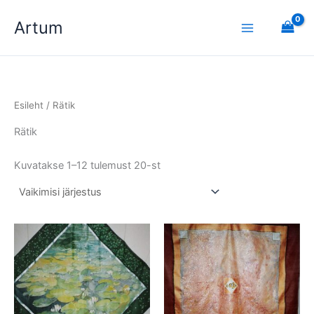
Skip
Artum
to
content
Esileht
/ Rätik
Rätik
Kuvatakse 1–12 tulemust 20-st