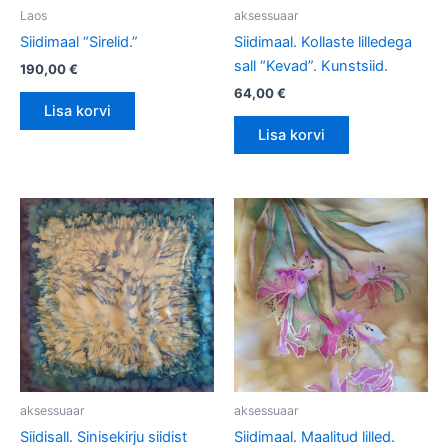
Laos
aksessuaar
Siidimaal “Sirelid.”
Siidimaal. Kollaste lilledega
sall “Kevad”. Kunstsiid.
190,00
€
64,00
€
Lisa korvi
Lisa korvi
aksessuaar
aksessuaar
Siidisall. Sinisekirju siidist
Siidimaal. Maalitud lilled.