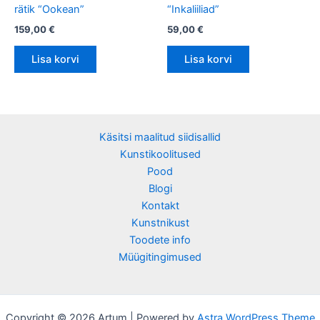
rätik “Ookean”
“Inkaliiliad”
159,00
€
59,00
€
Lisa korvi
Lisa korvi
Käsitsi maalitud siidisallid
Kunstikoolitused
Pood
Blogi
Kontakt
Kunstnikust
Toodete info
Müügitingimused
Copyright © 2026 Artum | Powered by
Astra WordPress Theme