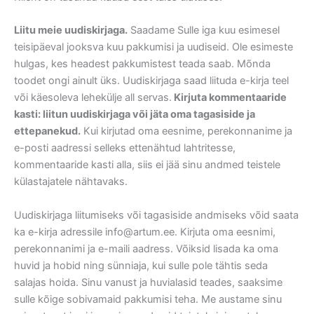
Liitu meie uudiskirjaga.
Saadame Sulle iga kuu esimesel
teisipäeval jooksva kuu pakkumisi ja uudiseid. Ole esimeste
hulgas, kes headest pakkumistest teada saab. Mõnda
toodet ongi ainult üks. Uudiskirjaga saad liituda e-kirja teel
või käesoleva lehekülje all servas.
Kirjuta kommentaaride
kasti: liitun uudiskirjaga või jäta oma tagasiside ja
ettepanekud.
Kui kirjutad oma eesnime, perekonnanime ja
e-posti aadressi selleks ettenähtud lahtritesse,
kommentaaride kasti alla, siis ei jää sinu andmed teistele
külastajatele nähtavaks.
Uudiskirjaga liitumiseks või tagasiside andmiseks võid saata
ka e-kirja adressile info@artum.ee. Kirjuta oma eesnimi,
perekonnanimi ja e-maili aadress. Võiksid lisada ka oma
huvid ja hobid ning sünniaja, kui sulle pole tähtis seda
salajas hoida. Sinu vanust ja huvialasid teades, saaksime
sulle kõige sobivamaid pakkumisi teha. Me austame sinu