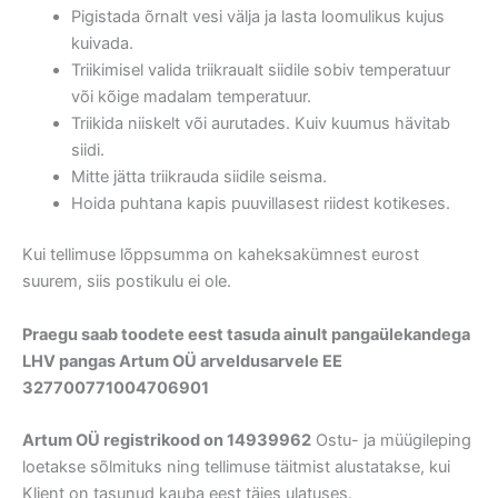
Pigistada õrnalt vesi välja ja lasta loomulikus kujus
kuivada.
Triikimisel valida triikraualt siidile sobiv temperatuur
või kõige madalam temperatuur.
Triikida niiskelt või aurutades. Kuiv kuumus hävitab
siidi.
Mitte jätta triikrauda siidile seisma.
Hoida puhtana kapis puuvillasest riidest kotikeses.
Kui tellimuse lõppsumma on kaheksakümnest eurost
suurem, siis postikulu ei ole.
Praegu saab toodete eest tasuda ainult pangaülekandega
LHV pangas Artum OÜ arveldusarvele EE
327700771004706901
Artum OÜ registrikood on 14939962
Ostu- ja müügileping
loetakse sõlmituks ning tellimuse täitmist alustatakse, kui
Klient on tasunud kauba eest täies ulatuses.