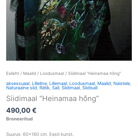
Esileht
/
Maalid
/
Loodusmaal
/ Siidimaal “Heinamaa hõng”
aksessuaar
,
Lilleline
,
Lillemaal
,
Loodusmaal
,
Maalid
,
Naistele
,
Naturaalne siid
,
Rätik
,
Sall
,
Siidimaal
,
Siidisall
Siidimaal “Heinamaa hõng”
490,00
€
Broneeritud
Suurus: 60×160 cm. Eesti kunst.