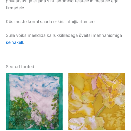
privaatsust ja ei jaga sinu andmeid teistele inimestele ega
firmadele.
Küsimuste korral saada e-kiri: info@artum.ee
Sulle võiks meeldida ka rukkililledega šveitsi mehhanismiga
seinakell
.
Seotud tooted