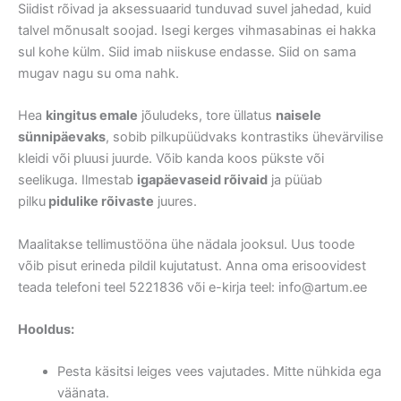
Siidist rõivad ja aksessuaarid tunduvad suvel jahedad, kuid
talvel mõnusalt soojad. Isegi kerges vihmasabinas ei hakka
sul kohe külm. Siid imab niiskuse endasse. Siid on sama
mugav nagu su oma nahk.
Hea
kingitus emale
jõuludeks, tore üllatus
naisele
sünnipäevaks
, sobib pilkupüüdvaks kontrastiks ühevärvilise
kleidi või pluusi juurde. Võib kanda koos pükste või
seelikuga. Ilmestab
igapäevaseid rõivaid
ja püüab
pilku
pidulike rõivaste
juures.
Maalitakse tellimustööna ühe nädala jooksul. Uus toode
võib pisut erineda pildil kujutatust. Anna oma erisoovidest
teada telefoni teel 5221836 või e-kirja teel: info@artum.ee
Hooldus:
Pesta käsitsi leiges vees vajutades. Mitte nühkida ega
väänata.