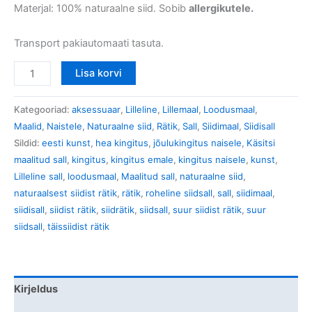
Materjal: 100% naturaalne siid. Sobib
allergikutele.
Transport pakiautomaati tasuta.
Lisa korvi
Kategooriad:
aksessuaar
,
Lilleline
,
Lillemaal
,
Loodusmaal
,
Maalid
,
Naistele
,
Naturaalne siid
,
Rätik
,
Sall
,
Siidimaal
,
Siidisall
Sildid:
eesti kunst
,
hea kingitus
,
jõulukingitus naisele
,
Käsitsi
maalitud sall
,
kingitus
,
kingitus emale
,
kingitus naisele
,
kunst
,
Lilleline sall
,
loodusmaal
,
Maalitud sall
,
naturaalne siid
,
naturaalsest siidist rätik
,
rätik
,
roheline siidsall
,
sall
,
siidimaal
,
siidisall
,
siidist rätik
,
siidrätik
,
siidsall
,
suur siidist rätik
,
suur
siidsall
,
täissiidist rätik
Kirjeldus