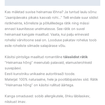
Arvustused (0)
Kas mäletad suvise heinamaa lõhna? Ja tuntud laulu sõnu:
“Jaanipäevaks pikaks kasvab rohi…” Telli endale suur siidist
ristikheinte, kõrreliste ja põllulilledega rätik ning mässi
ennast kaunitesse unelmatesse. See rätik on suvel
heinamaal kangale maalitud. Vaata, kui palju erinevaid
rohelisi värvitoone seal on. Looduse pakatav rohelus toob
esile roheliste silmade salapärase võlu.
Käsitsi pintsliga maalitud romantiline
täissiidist rätik
“Heinamaa hõng” meenutab palavaid, elamusterohkeid
suvepäevi.
Eesti kunstniku unikaalne autoritiraaži toode.
Materjal: 100% naturaalne, hele ja poolläbipaistev siid. Rätik
“Heinamaa hõng” on käsitsi rullitud äärtega.
Kanga omadused: sobib allergikutele, õhku läbilaskev,
niiskust imav.