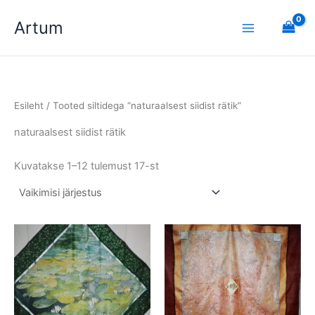
Skip
Artum
to
content
Esileht
/ Tooted siltidega “naturaalsest siidist rätik”
naturaalsest siidist rätik
Kuvatakse 1–12 tulemust 17-st