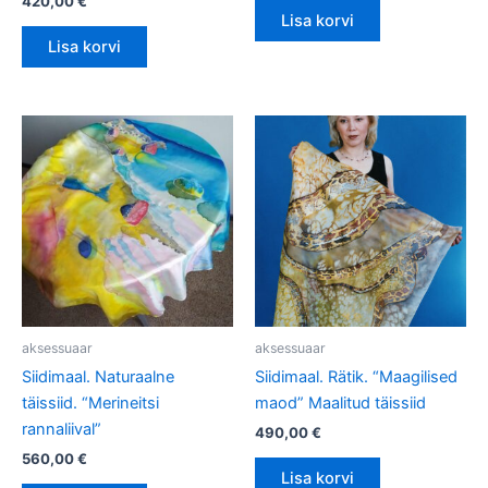
420,00
€
Lisa korvi
Lisa korvi
aksessuaar
aksessuaar
Siidimaal. Naturaalne
Siidimaal. Rätik. “Maagilised
täissiid. “Merineitsi
maod” Maalitud täissiid
rannaliival”
490,00
€
560,00
€
Lisa korvi