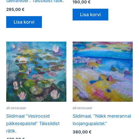
taevaredel”. Täissiidist rätik.
190,00
€
295,00
€
Lisa korvi
Lisa korvi
aksessuaar
aksessuaar
Siidimaal “Vesiroosid
Siidimaal. “Näkk mererannal
päikesepaistel” Täissiidist
loojangupaistel.”
rätik.
380,00
€