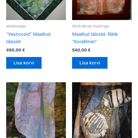
aksessuaar
Abstraktse mustriga
“Vesiroosid” Maalitud
Maalitud täissiid. Rätik
täissiid
“Korallimeri”
490,00
€
540,00
€
Lisa korvi
Lisa korvi