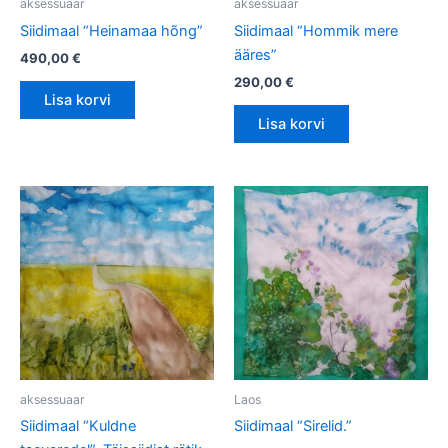
aksessuaar
aksessuaar
Siidimaal “Heinamaa hõng”
Siidimaal “Hommik mere
ääres”
490,00
€
290,00
€
Lisa korvi
Lisa korvi
aksessuaar
Laos
Siidimaal “Kuldne
Siidimaal “Sirelid.”