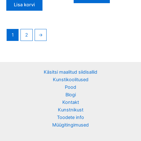
Lisa korvi
1
2
→
Käsitsi maalitud siidisallid
Kunstikoolitused
Pood
Blogi
Kontakt
Kunstnikust
Toodete info
Müügitingimused