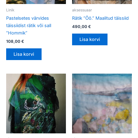
Linik
aksessuaar
Pastelsetes värvides
Rätik “Öö.” Maalitud täissiid
täissiidist rätik või sall
490,00
€
“Hommik”
Lisa korvi
108,00
€
Lisa korvi