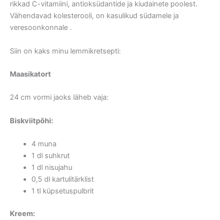
rikkad C-vitamiini, antioksüdantide ja kiudainete poolest.
Vähendavad kolesterooli, on kasulikud südamele ja
veresoonkonnale .
Siin on kaks minu lemmikretsepti:
Maasikatort
24 cm vormi jaoks läheb vaja:
Biskviitpõhi:
4 muna
1 dl suhkrut
1 dl nisujahu
0,5 dl kartulitärklist
1 tl küpsetuspulbrit
Kreem: