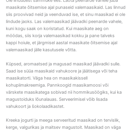
Ole lindudest sammuke ees. Laota peenarde vahele juba
maasikate õitsemise ajal punaseid valemaasikaid. Las linnud
siis proovivad neid ja veenduvad ise, et sinu maasikad ei ole
lindude jaoks. Las valemaasikad jäävadki peenarde vahele,
kuni kogu saak on koristatud. Kui maasikate aeg on
möödas, siis korja valemaasikad kokku ja pane talveks
kappi hoiule, et järgmisel aastal maasikate õitsemise ajal
valemaasikad jälle kasutusele võtta.
Küpsed, aromaatsed ja magusad maasikad jäävadki sulle.
Saad ise süüa maasikaid vahukoore ja jäätisega või teha
maasikatorti. Väga hea on maasikakissell
kohupiimakreemiga. Pannkoogid maasikamoosi või
värskete maasikatega sobivad nii hommikusöögiks, kui ka
magustoiduks lõunalauas. Serveerimisel võib lisada
vahukoort ja šokolaadikastet.
Kreeka jogurti ja meega serveeritud maasikad on tervislik,
kerge, valgurikas ja maitsev magustoit. Maasikad on väga