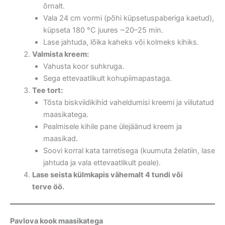
õrnalt.
Vala 24 cm vormi (põhi küpsetuspaberiga kaetud),
küpseta 180 °C juures ~20–25 min.
Lase jahtuda, lõika kaheks või kolmeks kihiks.
Valmista kreem:
Vahusta koor suhkruga.
Sega ettevaatlikult kohupiimapastaga.
Tee tort:
Tõsta biskviidikihid vaheldumisi kreemi ja viilutatud
maasikatega.
Pealmisele kihile pane ülejäänud kreem ja
maasikad.
Soovi korral kata tarretisega (kuumuta želatiin, lase
jahtuda ja vala ettevaatlikult peale).
Lase seista külmkapis vähemalt 4 tundi või
terve öö.
Pavlova kook maasikatega