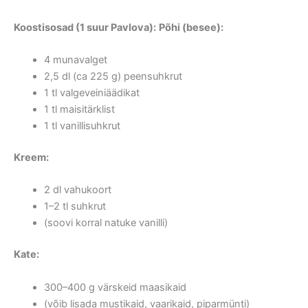
Koostisosad (1 suur Pavlova):
Põhi (besee):
4 munavalget
2,5 dl (ca 225 g) peensuhkrut
1 tl valgeveiniäädikat
1 tl maisitärklist
1 tl vanillisuhkrut
Kreem:
2 dl vahukoort
1–2 tl suhkrut
(soovi korral natuke vanilli)
Kate:
300–400 g värskeid maasikaid
(võib lisada mustikaid, vaarikaid, piparmünti)