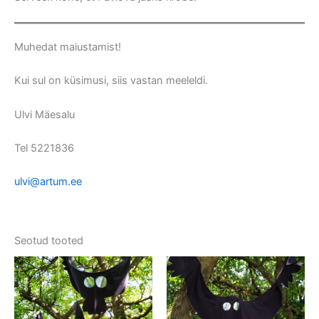
Muhedat maiustamist!
Kui sul on küsimusi, siis vastan meeleldi.
Ulvi Mäesalu
Tel 5221836
ulvi@artum.ee
Seotud tooted
Hinnavahemik:
Sellel
36,00 €
tootel
kuni
on
42,00 €
mitu