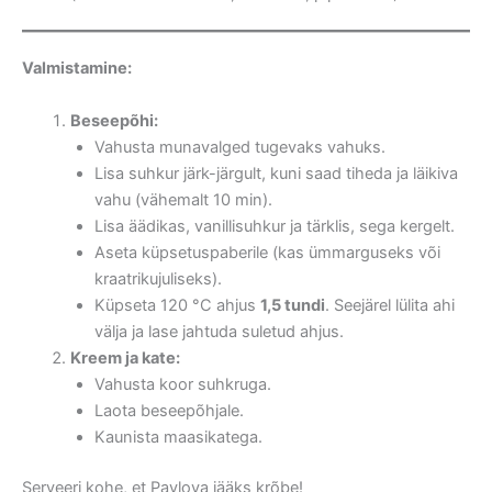
Valmistamine:
Beseepõhi:
Vahusta munavalged tugevaks vahuks.
Lisa suhkur järk-järgult, kuni saad tiheda ja läikiva
vahu (vähemalt 10 min).
Lisa äädikas, vanillisuhkur ja tärklis, sega kergelt.
Aseta küpsetuspaberile (kas ümmarguseks või
kraatrikujuliseks).
Küpseta 120 °C ahjus
1,5 tundi
. Seejärel lülita ahi
välja ja lase jahtuda suletud ahjus.
Kreem ja kate:
Vahusta koor suhkruga.
Laota beseepõhjale.
Kaunista maasikatega.
Serveeri kohe, et Pavlova jääks krõbe!