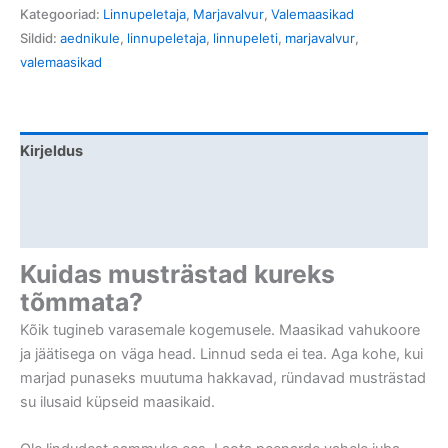
Kategooriad:
Linnupeletaja
,
Marjavalvur
,
Valemaasikad
Sildid:
aednikule
,
linnupeletaja
,
linnupeleti
,
marjavalvur
,
valemaasikad
Kirjeldus
Lisainfo
Arvustused (0)
Kuidas musträstad kureks
tõmmata?
Kõik tugineb varasemale kogemusele. Maasikad vahukoore
ja jäätisega on väga head. Linnud seda ei tea. Aga kohe, kui
marjad punaseks muutuma hakkavad, ründavad musträstad
su ilusaid küpseid maasikaid.