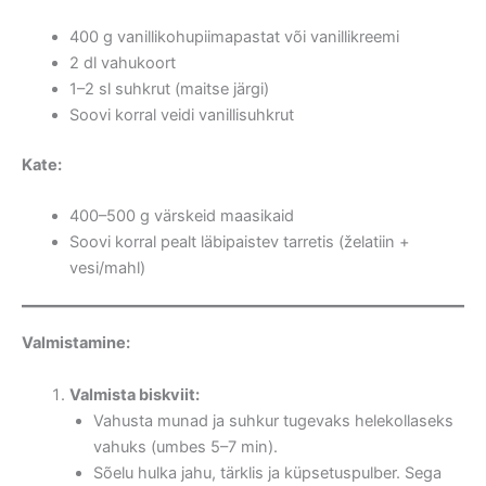
400 g vanillikohupiimapastat või vanillikreemi
2 dl vahukoort
1–2 sl suhkrut (maitse järgi)
Soovi korral veidi vanillisuhkrut
Kate:
400–500 g värskeid maasikaid
Soovi korral pealt läbipaistev tarretis (želatiin +
vesi/mahl)
Valmistamine:
Valmista biskviit:
Vahusta munad ja suhkur tugevaks helekollaseks
vahuks (umbes 5–7 min).
Sõelu hulka jahu, tärklis ja küpsetuspulber. Sega