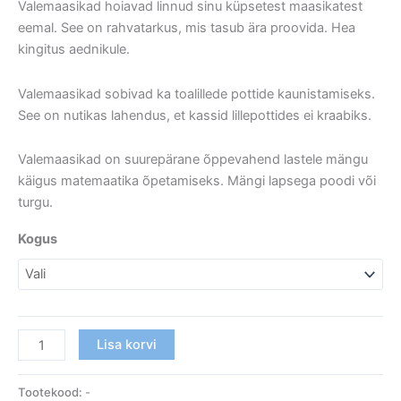
Valemaasikad hoiavad linnud sinu küpsetest maasikatest
eemal. See on rahvatarkus, mis tasub ära proovida. Hea
kingitus aednikule.
Valemaasikad sobivad ka toalillede pottide kaunistamiseks.
See on nutikas lahendus, et kassid lillepottides ei kraabiks.
Valemaasikad on suurepärane õppevahend lastele mängu
käigus matemaatika õpetamiseks. Mängi lapsega poodi või
turgu.
Kogus
Lisa korvi
Tootekood:
-