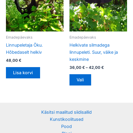
varianti.
Valikuid
saab
teha
tootelehel.
Emadepäevaks
Emadepäevaks
Linnupeletaja Öku.
Helkivate silmadega
Hõbedaselt helkiv
linnupeleti. Suur, väike ja
keskmine
48,00
€
36,00
€
–
42,00
€
Lisa korvi
Vali
Käsitsi maalitud siidisallid
Kunstikoolitused
Pood