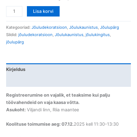
Lisa korvi
Kategooriad:
Jõuludekoratsioon
,
Jõulukaunistus
,
Jõulupärg
Sildid:
jõuludekoratsioon
,
Jõulukaunistus
,
jõulukingitus
,
jõulupärg
Kirjeldus
Arvustused (0)
Registreerumine on vajalik, et teaksime kui palju
töövahendeid on vaja kaasa võtta.
Asukoht:
Viljandi linn, Riia maantee
Koolituse toimumise aeg: 07.12.
2025 kell 11:30-13:30