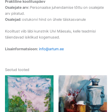
Praktiline koolituspäev
Osalejate arv:
Personaalse juhendamise tõttu on osalejate
arv piiratud.
Osalejad:
ostukorvi hind on ühele täiskasvanule
Koolitust viib läbi kunstnik Ulvi Mäesalu, kelle teadmisi
täiendavad isiklikud kogemused.
Lisainformatsioon:
info@artum.ee
Seotud tooted