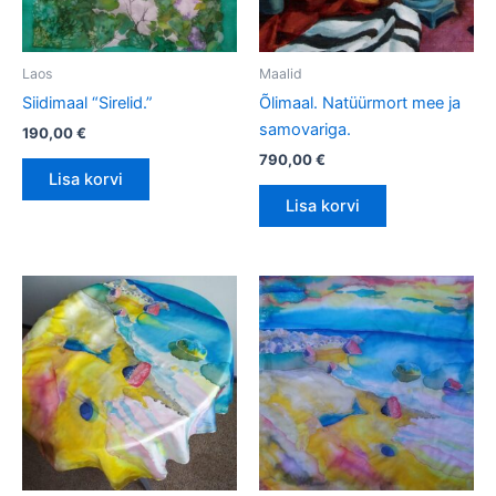
Laos
Maalid
Siidimaal “Sirelid.”
Õlimaal. Natüürmort mee ja
samovariga.
190,00
€
790,00
€
Lisa korvi
Lisa korvi