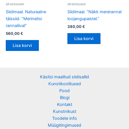
aksessuaar
aksessuaar
Siidimaal. Naturaalne
Siidimaal. “Näkk mererannal
täissiid. “Merineitsi
loojangupaistel.”
rannaliival”
380,00
€
560,00
€
Lisa korvi
Lisa korvi
Käsitsi maalitud siidisallid
Kunstikoolitused
Pood
Blogi
Kontakt
Kunstnikust
Toodete info
Müügitingimused