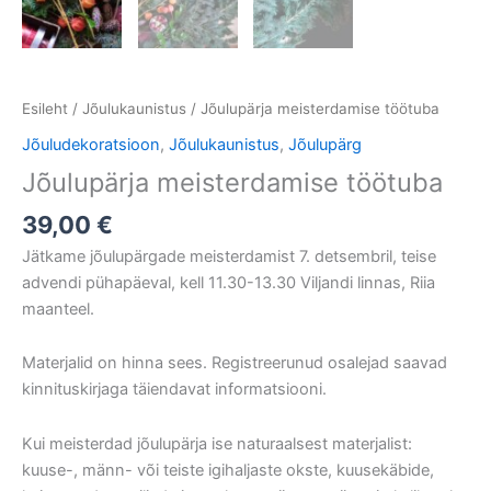
Esileht
/
Jõulukaunistus
/ Jõulupärja meisterdamise töötuba
Jõuludekoratsioon
,
Jõulukaunistus
,
Jõulupärg
Jõulupärja meisterdamise töötuba
39,00
€
Jätkame jõulupärgade meisterdamist 7. detsembril, teise
advendi pühapäeval, kell 11.30-13.30 Viljandi linnas, Riia
maanteel.
Materjalid on hinna sees. Registreerunud osalejad saavad
kinnituskirjaga täiendavat informatsiooni.
Kui meisterdad jõulupärja ise naturaalsest materjalist:
kuuse-, männ- või teiste igihaljaste okste, kuusekäbide,