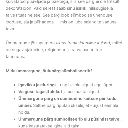
kuivatatud puuviljade ja paeltega, siis see pärg ei ole lihtsalt
dekoratsioon, vaid sellest saab sinu isiklik, hilissügise ja
talve rituaalne ese. See pärg loob sümboolse ühenduse
looduse, aja ja pühadega — mis on juba sajandite vanune
tava.
Ümmargune jõulupärg on
ainus traditsiooniline kujund
, millel
on sügav ajalooline, religioosne ja rahvausundiline
tähendus.
Mida ümmargune jõulupärg sümboliseerib?
Igavikku ja eluringi
– ringil ei ole algust ega lõppu.
Valguse tagasitulekut
ja uue aasta algust.
Ümmargune pärg on sümboolne kaitsev piir kodu
ümber.
Selline pärg riputati uksele, et kurjust eemale
hoida.
Ümmargune pärg sümboliseerib elu püsimist talvel
,
kuna kasutatakse igihaljaid taimi.