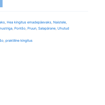
aks
,
Hea kingitus emadepäevaks
,
Naistele
,
mustriga
,
Pontšo
,
Pruun
,
Salapärane
,
Uhutud
šo
,
praktiline kingitus