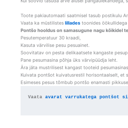
Kui soovid tasuda arve alusel pangaülekandega, si
Toote pakiautomaati saatmisel tasub postikulu Art
Vaata ka müstilistes
lillades
toonides öökullidega 
Pontšo hooldus on samasugune nagu kõikidel teis
Pesutemperatuur 30 kraadi,
Kasuta värvilise pesu pesuainet.
Soovitatav on pesta delikaatsete kangaste pesu
Pane pesumasina põhja üks värvipüüdja leht.
Ära jäta mustrilisest kangast tooteid pesumasina
Kuivata pontšot kuivatusrestil horisontaalselt, et se
Esimeses pesus tõmbub pontšo enamasti pikkuses
Vaata 
avarat varrukatega pontšot si