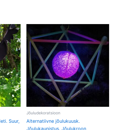
k:
Jõuludekoratsioon
eti. Suur,
Alternatiivne jõulukuusk.
Jõulukaunistus. Jõulukroon