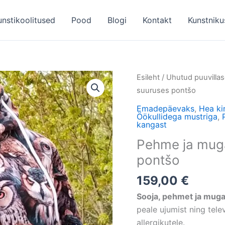
unstikoolitused
Pood
Blogi
Kontakt
Kunstniku
Pehme
Esileht
/
Uhutud puuvillas
ja
suuruses pontšo
mugav,
Emadepäevaks
,
Hea ki
universaalses
Öökullidega mustriga
,
kangast
suuruses
Pehme ja muga
pontšo
kogus
pontšo
159,00
€
Sooja, pehmet ja muga
peale ujumist ning tele
allergikutele.