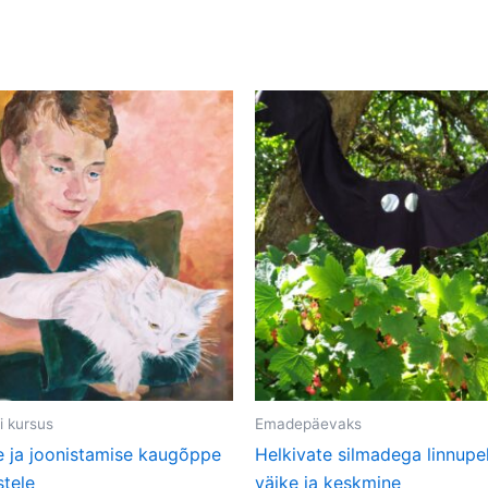
Hinnavahemik:
Hinnavahemi
Sellel
Sellel
20,00 €
36,00 €
tootel
tootel
kuni
kuni
100,00 €
42,00 €
on
on
mitu
mitu
varianti.
varianti.
Valikuid
Valikuid
saab
saab
teha
teha
tootelehel.
tootelehel.
i kursus
Emadepäevaks
e ja joonistamise kaugõppe
Helkivate silmadega linnupel
stele
väike ja keskmine