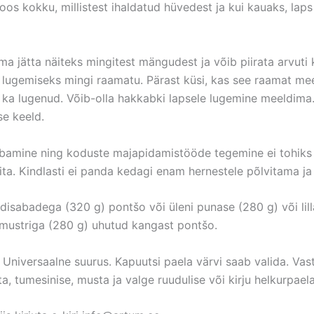
s kokku, millistest ihaldatud hüvedest ja kui kauaks, laps i
a jätta näiteks mingitest mängudest ja võib piirata arvuti k
ks lugemiseks mingi raamatu. Pärast küsi, kas see raamat mee
se ka lugenud. Võib-olla hakkabki lapsele lugemine meeldima
se keeld.
ubamine ning koduste majapidamistööde tegemine ei tohiks 
ta. Kindlasti ei panda kedagi enam hernestele põlvitama ja 
idisabadega (320 g) pontšo või üleni punase (280 g) või lill
 mustriga (280 g) uhutud kangast pontšo.
iversaalne suurus. Kapuutsi paela värvi saab valida. Vasta
, tumesinise, musta ja valge ruudulise või kirju helkurpaela