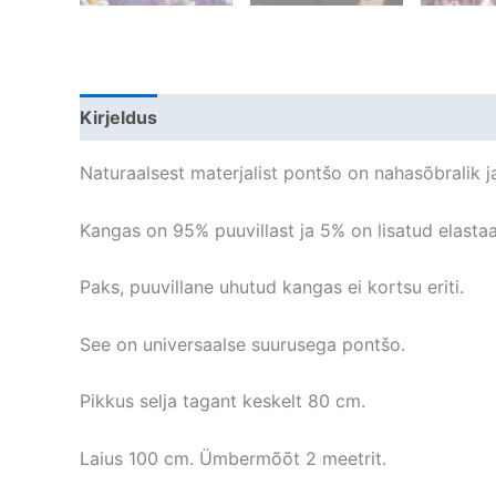
Kirjeldus
Lisainfo
Arvustused (0)
Naturaalsest materjalist pontšo on nahasõbralik ja
Kangas on 95% puuvillast ja 5% on lisatud elastaa
Paks, puuvillane uhutud kangas ei kortsu eriti.
See on universaalse suurusega pontšo.
Pikkus selja tagant keskelt 80 cm.
Laius 100 cm. Ümbermõõt 2 meetrit.