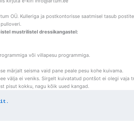
is kirjuta
e-kiri info@artum.
ee
um OÜ. Kulleriga ja postkontorisse saatmisel tasub postite
pulloveri.
tel mustrilistel dressikangastel:
programmiga või villapesu programmiga.
sse märjalt seisma vaid pane peale pesu kohe kuivama.
e välja ei veniks. Sirgelt kuivatatud pontšot ei olegi vaja tri
t pisut kokku, nagu kõik uued kangad.
it.