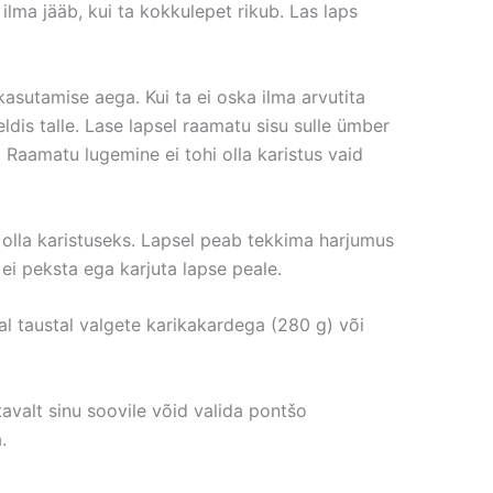
lma jääb, kui ta kokkulepet rikub. Las laps
asutamise aega. Kui ta ei oska ilma arvutita
ldis talle. Lase lapsel raamatu sisu sulle ümber
. Raamatu lugemine ei tohi olla karistus vaid
olla karistuseks. Lapsel peab tekkima harjumus
ei peksta ega karjuta lapse peale.
al taustal valgete karikakardega (280 g) või
valt sinu soovile võid valida pontšo
.