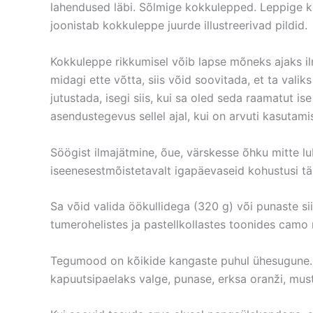
lahendused läbi. Sõlmige kokkulepped. Leppige koo
joonistab kokkuleppe juurde illustreerivad pildid.
Kokkuleppe rikkumisel võib lapse mõneks ajaks ilm
midagi ette võtta, siis võid soovitada, et ta vali
jutustada, isegi siis, kui sa oled seda raamatut i
asendustegevus sellel ajal, kui on arvuti kasutami
Söögist ilmajätmine, õue, värskesse õhku mitte l
iseenesestmõistetavalt igapäevaseid kohustusi täi
Sa võid valida öökullidega (320 g) või punaste si
tumerohelistes ja pastellkollastes toonides camo
Tegumood on kõikide kangaste puhul ühesugune. Un
kapuutsipaelaks valge, punase, erksa oranži, musta