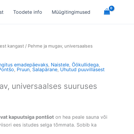
st
Toodete info
Müügitingimused
est kangast
/ Pehme ja mugav, universaalses
ngitus emadepäevaks
,
Naistele
,
Öökullidega
,
Pontšo
,
Pruun
,
Salapärane
,
Uhutud puuvillasest
v, universaalses suuruses
vat kapuutsiga pontšot
on hea peale sauna või
viisori ees istudes selga tõmmata. Sobib ka