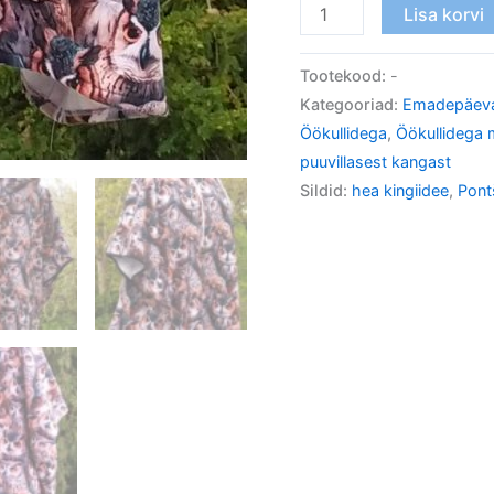
Lisa korvi
Tootekood:
-
Kategooriad:
Emadepäev
Öökullidega
,
Öökullidega 
puuvillasest kangast
Sildid:
hea kingiidee
,
Pont