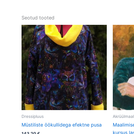
Seotud tooted
Sellel
tootel
on
mitu
varianti.
Valikuid
saab
teha
tootelehel.
Dressipluus
Akrüülmaal
Müstiliste öökullidega efektne pusa
Maalimis
kursus la
143,20
€