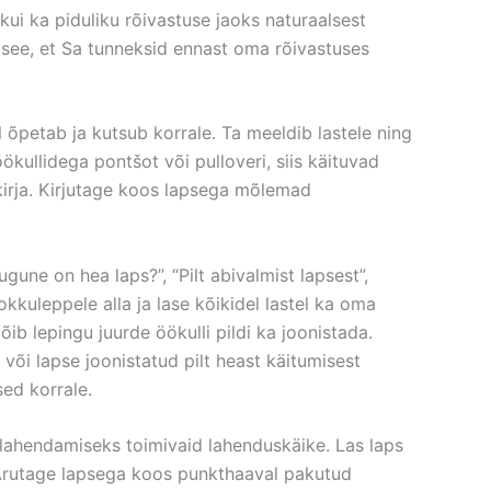
kui ka piduliku rõivastuse jaoks naturaalsest
n see, et Sa tunneksid ennast oma rõivastuses
ll õpetab ja kutsub korrale. Ta meeldib lastele ning
ökullidega pontšot või pulloveri, siis käituvad
kirja. Kirjutage koos lapsega mõlemad
sugune on hea laps?”, “Pilt abivalmist lapsest”,
 kokkuleppele alla ja lase kõikidel lastel ka oma
õib lepingu juurde öökulli pildi ka joonistada.
g või lapse joonistatud pilt heast käitumisest
sed korrale.
a lahendamiseks toimivaid lahenduskäike. Las laps
ks. Arutage lapsega koos punkthaaval pakutud