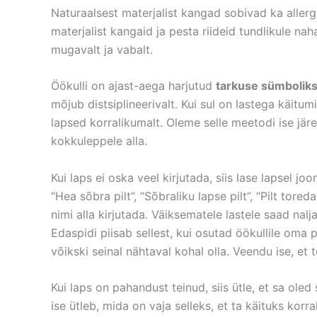
Naturaalsest materjalist kangad sobivad ka allergi
materjalist kangaid ja pesta riideid tundlikule n
mugavalt ja vabalt.
Öökulli on ajast-aega harjutud
tarkuse sümbolik
mõjub distsiplineerivalt. Kui sul on lastega käitu
lapsed korralikumalt. Oleme selle meetodi ise jä
kokkuleppele alla.
Kui laps ei oska veel kirjutada, siis lase lapsel jo
“Hea sõbra pilt”, “Sõbraliku lapse pilt”, “Pilt tored
nimi alla kirjutada. Väiksematele lastele saad nal
Edaspidi piisab sellest, kui osutad öökullile oma p
võikski seinal nähtaval kohal olla. Veendu ise, et
Kui laps on pahandust teinud, siis ütle, et sa ol
ise ütleb, mida on vaja selleks, et ta käituks korr