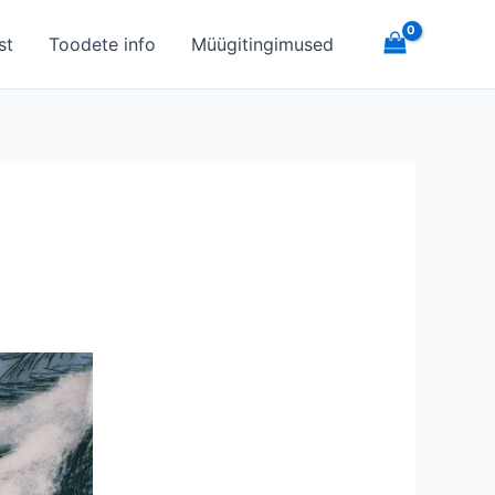
st
Toodete info
Müügitingimused