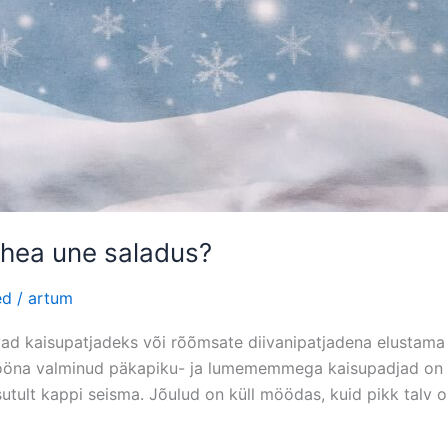
a hea une saladus?
ed
/
artum
 kaisupatjadeks või rõõmsate diivanipatjadena elustama i
ööna valminud päkapiku- ja lumememmega kaisupadjad on l
asutult kappi seisma. Jõulud on küll möödas, kuid pikk talv o