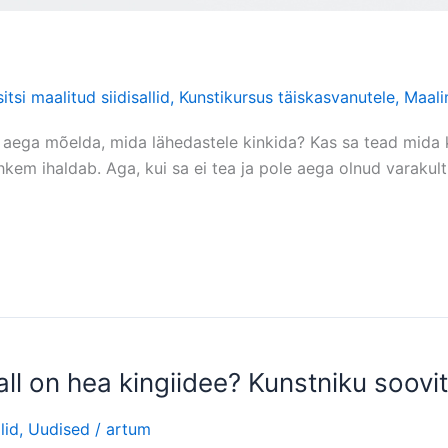
itsi maalitud siidisallid
,
Kunstikursus täiskasvanutele
,
Maali
 aega mõelda, mida lähedastele kinkida? Kas sa tead mida k
hkem ihaldab. Aga, kui sa ei tea ja pole aega olnud varakult 
sall on hea kingiidee? Kunstniku soov
lid
,
Uudised
/
artum