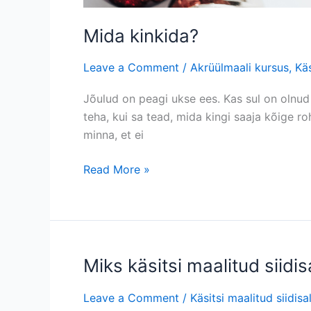
Mida kinkida?
Leave a Comment
/
Akrüülmaali kursus
,
Käs
Jõulud on peagi ukse ees. Kas sul on olnud
teha, kui sa tead, mida kingi saaja kõige ro
minna, et ei
Read More »
Miks käsitsi maalitud siidi
Miks
käsitsi
Leave a Comment
/
Käsitsi maalitud siidisal
maalitud