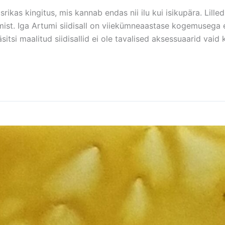
usrikas kingitus, mis kannab endas nii ilu kui isikupära. Lille
st. Iga Artumi siidisall on viiekümneaastase kogemusega ee
itsi maalitud siidisallid ei ole tavalised aksessuaarid vaid 