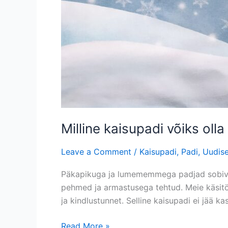
Milline kaisupadi võiks oll
Leave a Comment
/
Kaisupadi
,
Padi
,
Uudis
Päkapikuga ja lumememmega padjad sobivad
pehmed ja armastusega tehtud. Meie käsit
ja kindlustunnet. Selline kaisupadi ei jää k
Read More »