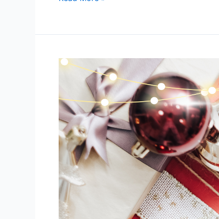
Mida
kinkida?