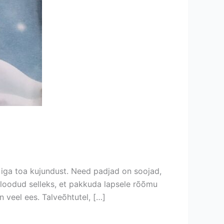
ga toa kujundust. Need padjad on soojad,
oodud selleks, et pakkuda lapsele rõõmu
n veel ees. Talveõhtutel, […]