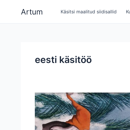
Skip
Artum
to
Käsitsi maalitud siidisallid
K
content
eesti käsitöö
Milline
kaisupadi
võiks
olla
hea