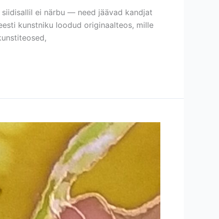
d siidisallil ei närbu — need jäävad kandjat
sti kunstniku loodud originaalteos, mille
kunstiteosed,