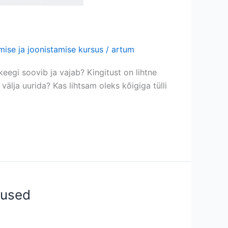
mise ja joonistamise kursus
/
artum
eegi soovib ja vajab? Kingitust on lihtne
välja uurida? Kas lihtsam oleks kõigiga tülli
itused