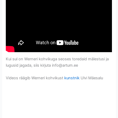
Kui sul on Werneri kohvikuga seoses toredaid mälestusi ja
lugusid jagada, siis kirjuta info@artum.ee
Videos räägib Werneri kohvikust
kunstnik
Ulvi Mäesalu