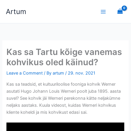
Skip
Artum
to
content
Kas sa Tartu kõige vanemas
kohvikus oled käinud?
Leave a Comment
/ By
artum
/
29. nov. 2021
Kas sa teadsid, et kultuuriloolise fooniga kohvik Werner
asutati Hugo Johann Louis Werneri poolt juba 1895. aasta
suvel? See kohvik jäi Werneri perekonna kätte neljakümne
neljaks aastaks. Kuula videost, kuidas Werneri kohvikus
kliente koheldi ja mis kohvikust edasi sai.